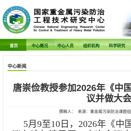
首页
中心概况
中心人员
组织机构
科学研究
中心新闻
唐崇俭教授参加2026年《中
议并做大
撰稿人： 来源：重金属污染防治课题组 发
5
月
9
至
10
日，
2026
年《中