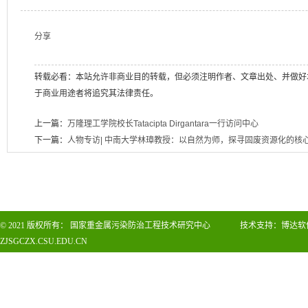
分享
转载必看：本站允许非商业目的转载，但必须注明作者、文章出处、并做好
于商业用途者将追究其法律责任。
上一篇：
万隆理工学院校长Tatacipta Dirgantara一行访问中心
下一篇：
人物专访| 中南大学林璋教授：以自然为师，探寻固废资源化的核
© 2021
版权所有：
国家重金属污染防治工程技术研究中心
技术支持：
博达软
ZJSGCZX.CSU.EDU.CN