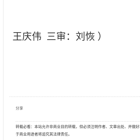
（一审：雷
王庆伟 三审：刘恢 ）
分享
转载必看：本站允许非商业目的转载，但必须注明作者、文章出处、并做好
于商业用途者将追究其法律责任。